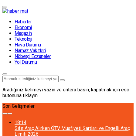
Haberler
Ekonomi
Magazin
Teknoloji
Hava Durumu
Namaz Vakitleri
Nöbetçi Eczaneler
Yol Durumu
Aradığınız kelimeyi yazın ve entera basın, kapatmak için esc
butonuna tıklayın.
Son Gelişmeler
18:14
Sıfır Araç Alırken ÖTV Muafiyeti Şartları ve Engelli Araç
Limiti 2026