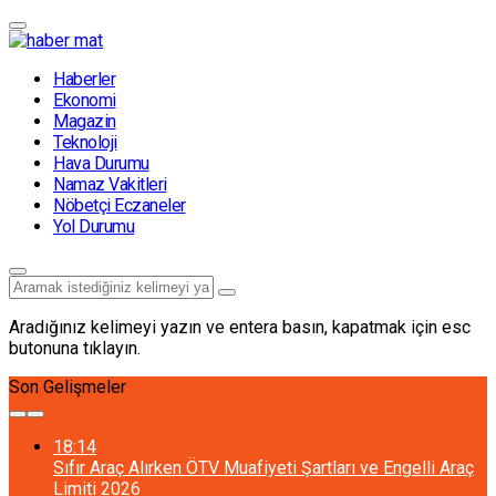
Haberler
Ekonomi
Magazin
Teknoloji
Hava Durumu
Namaz Vakitleri
Nöbetçi Eczaneler
Yol Durumu
Aradığınız kelimeyi yazın ve entera basın, kapatmak için esc
butonuna tıklayın.
Son Gelişmeler
18:14
Sıfır Araç Alırken ÖTV Muafiyeti Şartları ve Engelli Araç
Limiti 2026