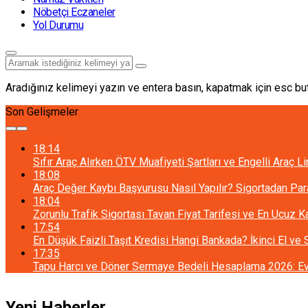
Nöbetçi Eczaneler
Yol Durumu
Aradığınız kelimeyi yazın ve entera basın, kapatmak için esc but
Son Gelişmeler
18:14
Sıfır Araç Alırken ÖTV Muafiyeti Şartları ve Engelli Araç L
18:08
Araç Değer Kaybı Başvurusu Nasıl Yapılır? Sigortadan Pa
18:04
Zorunlu Trafik Sigortası Tavan Fiyat Tarifesi ve En Ucuz 
17:54
En Düşük Faizli Taşıt Kredisi Hangi Bankada? İkinci El ve
17:35
Tapu Harcı ve Döner Sermaye Bedeli Hesaplama 2026: Ev 
Yeni Haberler