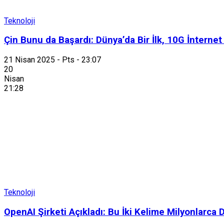
Teknoloji
Çin Bunu da Başardı: Dünya’da Bir İlk, 10G İnternet
21 Nisan 2025 - Pts - 23:07
20
Nisan
21:28
Teknoloji
OpenAI Şirketi Açıkladı: Bu İki Kelime Milyonlarca 