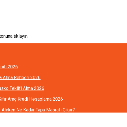
onuna tıklayın.
imiti 2026
ra Alma Rehberi 2026
Kasko Teklifi Alma 2026
 Sıfır Araç Kredi Hesaplama 2026
Alırken Ne Kadar Tapu Masrafı Çıkar?