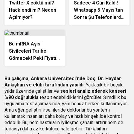
Twitter X çöktü mü?
Sadece 4 Gün Kaldı!
Hacklendi mi? Neden
Whatsapp 5 Mayıs’tan
Açılmıyor?
Sonra Şu Telefonlarda
Çalışmayacak!
Bu mRNA Aşısı
Sivilceleri Tarihe
Gömecek! Peki Fiyatı
Belli Oldu Mu?
Bu çalışma, Ankara Üniversitesi’nde Doç. Dr. Haydar
Ankışhan ve ekibi tarafından yapıldı.
Yaklaşık bir buçuk
yıldır üzerinde çalıştılar ve
sesleri analiz ederek kanseri
%90 doğrulukla
tespit edebildiklerini gördüler. Şimdilik bu
uygulama test aşamasında, yani henüz herkes kullanamıyor.
Ama eğer geliştirilirse, ileride doktorlar bu yöntemi
kullanarak insanları daha kolay ve hızlı bir şekilde kontrol
edebilir. Bu, hem hastaların iyileşme şansını artırır hem de
tedaviyi daha az korkutucu hale getirir.
Türk bilim