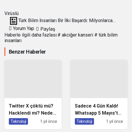
Virüslü
Türk Bilim İnsanları Bir İlki Başardı: Milyonlarca
İnsanın Hayatı Kurtulacak!
Yorum Yap
Paylaş
Haberle ilgili daha fazlası:
# akciğer kanseri
# türk bilim
insanları
Benzer Haberler
Twitter X çöktü mü?
Sadece 4 Gün Kaldı!
Hacklendi mi? Neden
Whatsapp 5 Mayıs’tan
Açılmıyor?
Sonra Şu
Teknoloji
1 yıl önce
Teknoloji
1 yıl önce
Telefonlarda