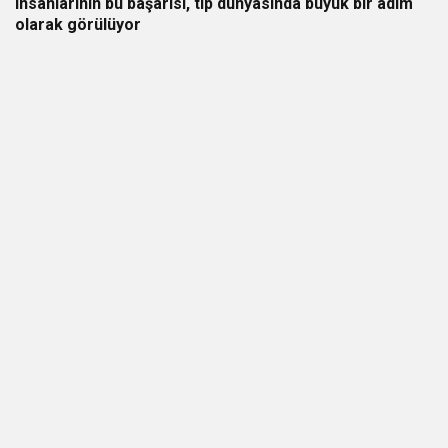
insanlarının bu başarısı, tıp dünyasında büyük bir adım
olarak görülüyor