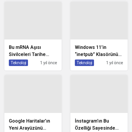
Çalışmayacak!
Bu mRNA Aşısı
Windows 11’in
Sivilceleri Tarihe
“inetpub” Klasörünü
Gömecek! Peki Fiyatı
Silmek Hayatınızı
Teknoloji
1 yıl önce
Teknoloji
1 yıl önce
Belli Oldu Mu?
Karartabilir!
Google Haritalar’ın
İnstagram’ın Bu
Yeni Arayüzünü
Özelliği Sayesinde