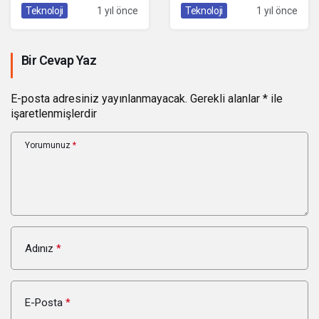
Bilmeyenler Trafikte
Artık Ses Kaydını
Teknoloji
1 yıl önce
Teknoloji
1 yıl önce
Kaza Yapabilir!
Dinlemek Zorunda
Değilsiniz!
Bir Cevap Yaz
E-posta adresiniz yayınlanmayacak.
Gerekli alanlar
*
ile
işaretlenmişlerdir
Yorumunuz
*
Adınız
*
E-Posta
*