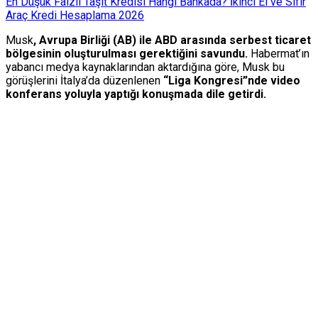
En Düşük Faizli Taşıt Kredisi Hangi Bankada? İkinci El ve Sıfır
Araç Kredi Hesaplama 2026
Musk
, Avrupa Birliği (AB) ile ABD arasında serbest ticaret
bölgesinin oluşturulması gerektiğini savundu.
Habermat’ın
yabancı medya kaynaklarından aktardığına göre, Musk bu
görüşlerini İtalya’da düzenlenen
“Liga Kongresi”nde video
konferans yoluyla yaptığı konuşmada dile getirdi.