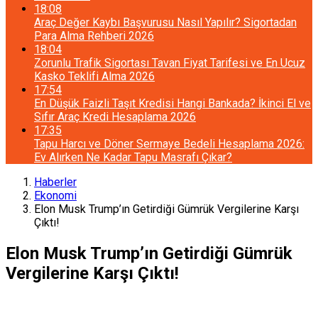
18:08
Araç Değer Kaybı Başvurusu Nasıl Yapılır? Sigortadan
Para Alma Rehberi 2026
18:04
Zorunlu Trafik Sigortası Tavan Fiyat Tarifesi ve En Ucuz
Kasko Teklifi Alma 2026
17:54
En Düşük Faizli Taşıt Kredisi Hangi Bankada? İkinci El ve
Sıfır Araç Kredi Hesaplama 2026
17:35
Tapu Harcı ve Döner Sermaye Bedeli Hesaplama 2026:
Ev Alırken Ne Kadar Tapu Masrafı Çıkar?
Haberler
Ekonomi
Elon Musk Trump’ın Getirdiği Gümrük Vergilerine Karşı
Çıktı!
Elon Musk Trump’ın Getirdiği Gümrük
Vergilerine Karşı Çıktı!