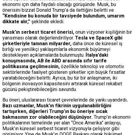
ekonomi için daha faydalı olacağı görüşünde. Musk, bu
önerisini bizzat Donald Trump’a da ilettiğini belirtti ve
“Kendisine bu konuda bir tavsiyede bulundum, umarım
dikkate alır,”
şeklinde ekledi.
Musk’ın serbest ticaret önerisi,
onun vizyoner kişiliğinin bir
yansıması olarak değerlendiriliyor.
Tesla ve SpaceX gibi
şirketleriyle tanınan milyarder,
daha önce de küresel iş
birliği ve yenilikçi yaklaşımlarla ekonomik büyümeyi
destekleyen açıklamalarda bulunmuştu.
İtalya’daki
konuşmasında, AB ile ABD arasında sıfır tarife
politikasına geçilmesinin,
özellikle teknoloji ve otomotiv
sektörlerinde faaliyet gösteren şirketler için büyük fırsatlar
yaratabileceğini belirtti. Ayrıca, bu tür bir anlaşmanın, iki
bölgenin inovasyon kapasitesini artırarak küresel rekabet
gücünü pekiştirebileceğini savundu.
Bu öneri, uluslararası ticaret çevrelerinde de yankı uyandırdı
.
Bazı uzmanlar, Musk’ın fikrinin uygulanabilirliğini
tartışırken, diğerleri Trump’ın bu öneriye sıcak
bakmasının zor olabileceğini düşünüyor.
Trump’ın ekonomi
politikalarının temelinde yer alan “Önce Amerika” anlayışı,
Musk’ın küresel serbest ticaret vizyonuyla çelişiyor gibi
görünüyor. Yine de Musk’ın DOGE Başkanı olarak hükümet