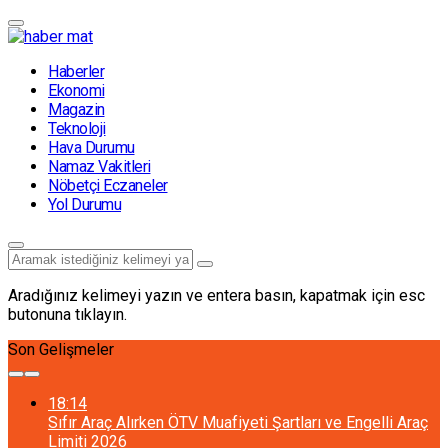
Haberler
Ekonomi
Magazin
Teknoloji
Hava Durumu
Namaz Vakitleri
Nöbetçi Eczaneler
Yol Durumu
Aradığınız kelimeyi yazın ve entera basın, kapatmak için esc
butonuna tıklayın.
Son Gelişmeler
18:14
Sıfır Araç Alırken ÖTV Muafiyeti Şartları ve Engelli Araç
Limiti 2026