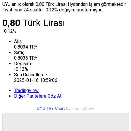
UYU anlık olarak 0,80 Türk Lirası fiyatından işlem görmektedir.
Fiyatı son 24 saatte -0.12% değişim göstermiştir..
0,80
Türk Lirası
-0.12%
Alış
0.8034
TRY
Satış
0.8036
TRY
Değişim
-0.12
%
Son Güncelleme
2025-01-16 10:59:06
Tradingview
Diğer Paritelere Göz At
UYU TRY Chart
by TradingView