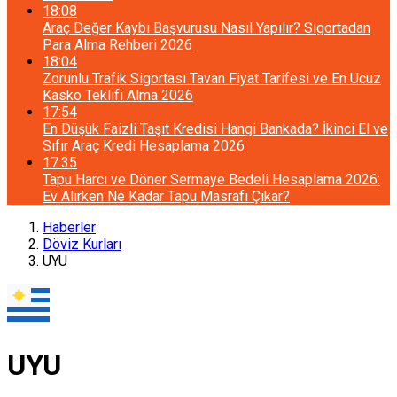
18:08
Araç Değer Kaybı Başvurusu Nasıl Yapılır? Sigortadan
Para Alma Rehberi 2026
18:04
Zorunlu Trafik Sigortası Tavan Fiyat Tarifesi ve En Ucuz
Kasko Teklifi Alma 2026
17:54
En Düşük Faizli Taşıt Kredisi Hangi Bankada? İkinci El ve
Sıfır Araç Kredi Hesaplama 2026
17:35
Tapu Harcı ve Döner Sermaye Bedeli Hesaplama 2026:
Ev Alırken Ne Kadar Tapu Masrafı Çıkar?
Haberler
Döviz Kurları
UYU
UYU