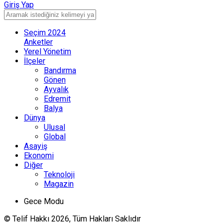
Giriş Yap
Seçim 2024
Anketler
Yerel Yönetim
İlçeler
Bandırma
Gönen
Ayvalık
Edremit
Balya
Dünya
Ulusal
Global
Asayiş
Ekonomi
Diğer
Teknoloji
Magazin
Gece Modu
© Telif Hakkı 2026, Tüm Hakları Saklıdır