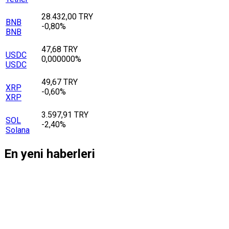
28.432,00 TRY
BNB
-0,80%
BNB
47,68 TRY
USDC
0,000000%
USDC
49,67 TRY
XRP
-0,60%
XRP
3.597,91 TRY
SOL
-2,40%
Solana
En yeni haberleri