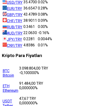
35.4700
0.02%
USD/TRY
36.6547
0.28%
EUR/TRY
43.4789
0.08%
GBP/TRY
38.9011
0.09%
CHF/TRY
0.3461
0.00%
RUB/TRY
22.0630
-0.16%
AUD/TRY
0.2281
0.0044%
JPY/TRY
4.8386
0.01%
CNY/TRY
Kripto Para Fiyatları
3.098.804,00 TRY
BTC
-0,100000%
Bitcoin
91.484,00 TRY
ETH
0,000000%
Ethereum
47,67 TRY
USDT
0,000000%
Tether