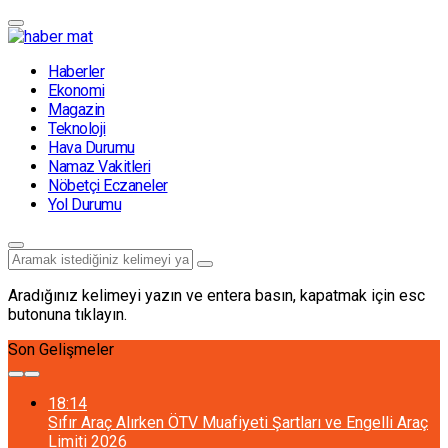
Haberler
Ekonomi
Magazin
Teknoloji
Hava Durumu
Namaz Vakitleri
Nöbetçi Eczaneler
Yol Durumu
Aradığınız kelimeyi yazın ve entera basın, kapatmak için esc
butonuna tıklayın.
Son Gelişmeler
18:14
Sıfır Araç Alırken ÖTV Muafiyeti Şartları ve Engelli Araç
Limiti 2026