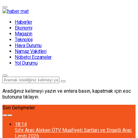
Haberler
Ekonomi
Magazin
Teknoloji
Hava Durumu
Namaz Vakitleri
Nöbetçi Eczaneler
Yol Durumu
Aradığınız kelimeyi yazın ve entera basın, kapatmak için esc
butonuna tıklayın.
Son Gelişmeler
18:14
Sıfır Araç Alırken ÖTV Muafiyeti Şartları ve Engelli Araç
Limiti 2026