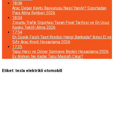
18:08
Araç Değer Kaybı Başvurusu Nasıl Yapılır? Sigortadan
Para Alma Rehberi 2026
18:04
Zorunlu Trafik Sigortası Tavan Fiyat Tarifesi ve En Ucuz
Kasko Teklifi Alma 2026
17:54
En Düşük Faizli Taşıt Kredisi Hangi Bankada? İkinci El ve
Sıfır Araç Kredi Hesaplama 2026
17:35
Tapu Harcı ve Döner Sermaye Bedeli Hesaplama 2026:
Ev Alırken Ne Kadar Tapu Masrafı Çıkar?
Etiket:
tesla elektrikli otomobill