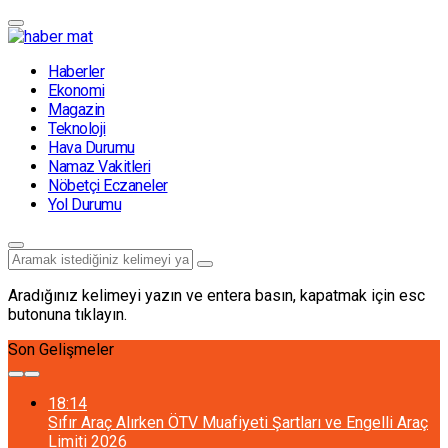
Haberler
Ekonomi
Magazin
Teknoloji
Hava Durumu
Namaz Vakitleri
Nöbetçi Eczaneler
Yol Durumu
Aradığınız kelimeyi yazın ve entera basın, kapatmak için esc
butonuna tıklayın.
Son Gelişmeler
18:14
Sıfır Araç Alırken ÖTV Muafiyeti Şartları ve Engelli Araç
Limiti 2026