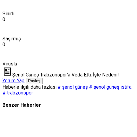
Sinirli
0
Şaşırmış
0
Virüslü
Şenol Güneş Trabzonspor’a Veda Etti. İşte Nedeni!
Yorum Yap
Paylaş
Haberle ilgili daha fazlası:
# şenol güneş
# şenol güneş istifa
# trabzonspor
Benzer Haberler