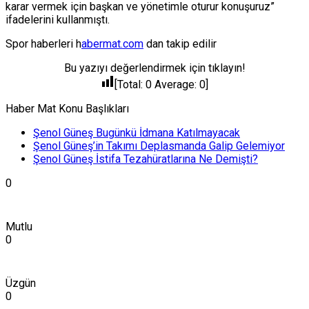
karar vermek için başkan ve yönetimle oturur konuşuruz”
ifadelerini kullanmıştı.
Spor haberleri h
abermat.com
dan takip edilir
Bu yazıyı değerlendirmek için tıklayın!
[Total:
0
Average:
0
]
Haber Mat Konu Başlıkları
Şenol Güneş Bugünkü İdmana Katılmayacak
Şenol Güneş’in Takımı Deplasmanda Galip Gelemiyor
Şenol Güneş İstifa Tezahüratlarına Ne Demişti?
0
Mutlu
0
Üzgün
0