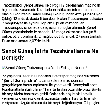
Trabzonspor Şenol Güneş ile çıktığı 12 deplasman maçından
hiçbirini kazanamadı. Taraftarların istifasını istemesine neden
olan bu kötü tablo Şenol Güneş’i koltuğundan etmişe benziyor.
Çıktığı 12 müsabakada 5 beraberlik alan Trabzonspor sahadan
7 mağlubiyet ile ayrıldı. Toplam 5 puan kazanabilen
Trabzonspor, iç sahada da iç acıcı sonuçlar alamadı. Şenol
Güneş yönetiminde iç sahada 13 maça çıkmasına karşın 8
galibiyet, 3 beraberlik, 2 mağlubiyet ile ancak 27 puan topladı.
Puan ortalaması 2,07’de kaldı.
Şenol Güneş İstifa Tezahüratlarına Ne
Demişti?
72 yaşındaki tecrübeli hocanın Hatayspor maçında yükselen
”Şenol Güneş İstifa”
tezahüratlarına maç sonrası
gerçekleşen basın toplantısı ile yanıt verdi. Deneyimli hoca
tezahüratlarla ilgili olarak “Taraftarlardan özür diliyoruz. Böyle
bir şey bizim başımıza geldi. Onlar ada böyle bir karşılık
vermemiz olumsuz olarak üzmüştür onları. Taraftarlara hak
veriyorum. Üzgün olmam da bir şeyi değiştirmiyor. O tip işlere