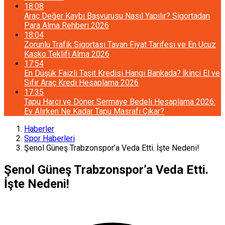
18:08
Araç Değer Kaybı Başvurusu Nasıl Yapılır? Sigortadan
Para Alma Rehberi 2026
18:04
Zorunlu Trafik Sigortası Tavan Fiyat Tarifesi ve En Ucuz
Kasko Teklifi Alma 2026
17:54
En Düşük Faizli Taşıt Kredisi Hangi Bankada? İkinci El ve
Sıfır Araç Kredi Hesaplama 2026
17:35
Tapu Harcı ve Döner Sermaye Bedeli Hesaplama 2026:
Ev Alırken Ne Kadar Tapu Masrafı Çıkar?
Haberler
Spor Haberleri
Şenol Güneş Trabzonspor’a Veda Etti. İşte Nedeni!
Şenol Güneş Trabzonspor’a Veda Etti.
İşte Nedeni!