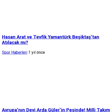
Hasan Arat ve Tevfik Yamantürk Beşiktaş’tan
Atılacak mı?
Spor Haberleri
1 yıl önce
Avrupa’nın Devi Arda Güler’in Peşinde! Milli Takım