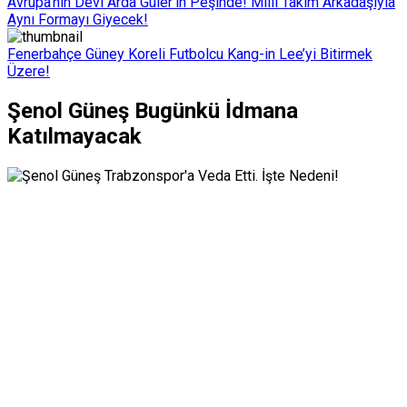
Avrupa’nın Devi Arda Güler’in Peşinde! Milli Takım Arkadaşıyla
Aynı Formayı Giyecek!
Fenerbahçe Güney Koreli Futbolcu Kang-in Lee’yi Bitirmek
Üzere!
Şenol Güneş Bugünkü İdmana
Katılmayacak