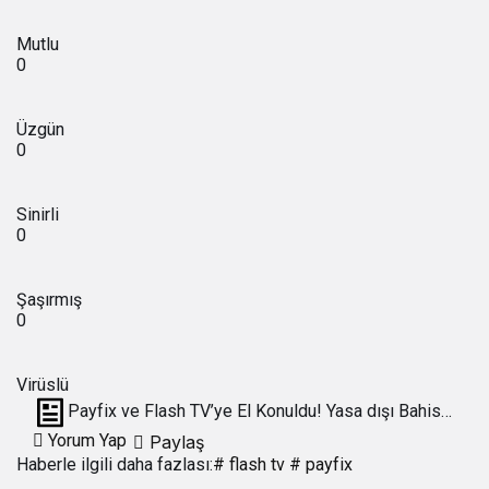
Mutlu
0
Üzgün
0
Sinirli
0
Şaşırmış
0
Virüslü
Payfix ve Flash TV’ye El Konuldu! Yasa dışı Bahis
Çetesi Çökertildi
Yorum Yap
Paylaş
Haberle ilgili daha fazlası:
# flash tv
# payfix