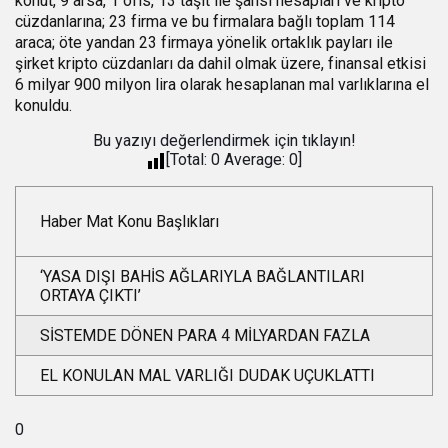
konut, 9 arsa, 1 ofis, 13 taşıt ile şahsi hesapları ve kripto
cüzdanlarına; 23 firma ve bu firmalara bağlı toplam 114
araca; öte yandan 23 firmaya yönelik ortaklık payları ile
şirket kripto cüzdanları da dahil olmak üzere, finansal etkisi
6 milyar 900 milyon lira olarak hesaplanan mal varlıklarına el
konuldu.
Bu yazıyı değerlendirmek için tıklayın!
[Total:
0
Average:
0
]
Haber Mat Konu Başlıkları
‘YASA DIŞI BAHİS AĞLARIYLA BAĞLANTILARI
ORTAYA ÇIKTI’
SİSTEMDE DÖNEN PARA 4 MİLYARDAN FAZLA
EL KONULAN MAL VARLIĞI DUDAK UÇUKLATTI
0