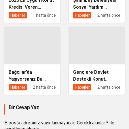
2026 En Uygun Konut
Şahinbey Belediyesi
Kredisi Veren
Sosyal Yardım
Bankalar ve Faiz
Başvurusu 2026:
Haberler
1 hafta önce
Haberler
2 hafta önce
Oranları
Kimler Başvurabilir,
Karşılaştırması
Nasıl Yapılır?
Bağcılar’da
Gençlere Devlet
Yaşıyorsanız Bu
Destekli Konut
Yardımları
Kredisi: 3 Yıl Geri
Haberler
2 hafta önce
Haberler
2 hafta önce
Alabilirsiniz: Başvuru
Ödemesiz, 5 Yıl Satış
Şartları ve Detaylar
Yasağı Şartıyla
Bir Cevap Yaz
E-posta adresiniz yayınlanmayacak.
Gerekli alanlar
*
ile
işaretlenmişlerdir