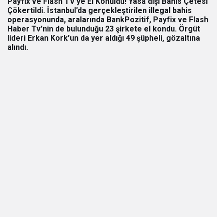
Payfix ve Flash TV’ye El Konuldu! Yasa dışı Bahis Çetesi
Çökertildi. İstanbul’da gerçekleştirilen illegal bahis
operasyonunda, aralarında BankPozitif, Payfix ve Flash
Haber Tv’nin de bulunduğu 23 şirkete el kondu. Örgüt
lideri Erkan Kork’un da yer aldığı 49 şüpheli, gözaltına
alındı.