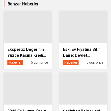
Benzer Haberler
Ekspertiz Değerinin
Eski Ev Fiyatına Sıfır
Yüzde Kaçına Kredi
Daire: Devlet
Çıkar? Konut Kredisi
Destekli Kentsel
Haberler
5 gün önce
Haberler
5 gün önce
Ekspertiz Raporu
Dönüşüm Kredisi
Rehberi
Nasıl Alınır?