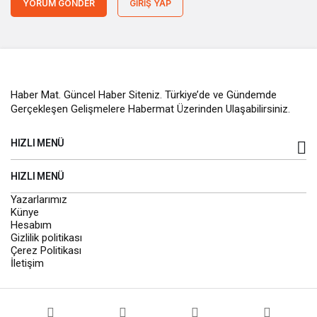
YORUM GÖNDER
GIRIŞ YAP
Haber Mat. Güncel Haber Siteniz. Türkiye’de ve Gündemde
Gerçekleşen Gelişmelere Habermat Üzerinden Ulaşabilirsiniz.
HIZLI MENÜ
HIZLI MENÜ
Yazarlarımız
Künye
Hesabım
Gizlilik politikası
Çerez Politikası
İletişim
© Telif Hakkı 2026, Tüm Hakları Saklıdır