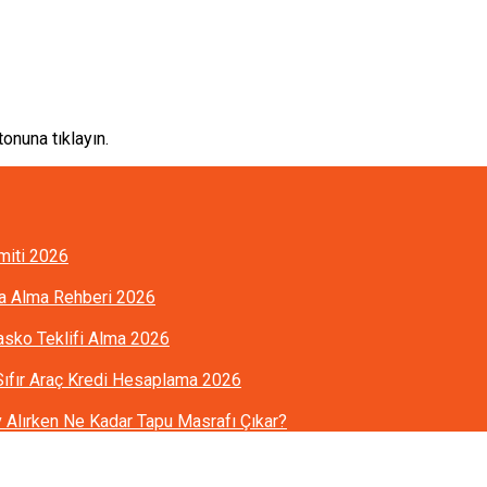
onuna tıklayın.
imiti 2026
ra Alma Rehberi 2026
Kasko Teklifi Alma 2026
 Sıfır Araç Kredi Hesaplama 2026
Alırken Ne Kadar Tapu Masrafı Çıkar?