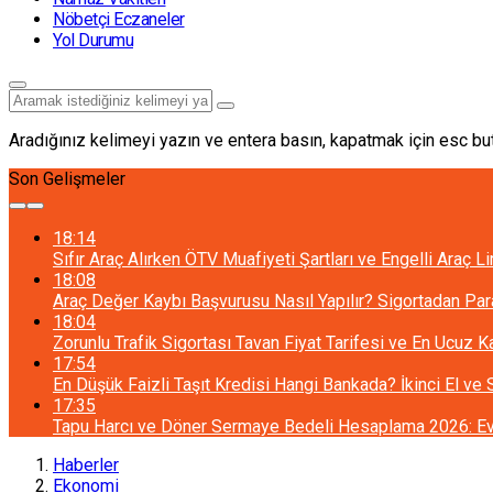
Nöbetçi Eczaneler
Yol Durumu
Aradığınız kelimeyi yazın ve entera basın, kapatmak için esc but
Son Gelişmeler
18:14
Sıfır Araç Alırken ÖTV Muafiyeti Şartları ve Engelli Araç L
18:08
Araç Değer Kaybı Başvurusu Nasıl Yapılır? Sigortadan Pa
18:04
Zorunlu Trafik Sigortası Tavan Fiyat Tarifesi ve En Ucuz 
17:54
En Düşük Faizli Taşıt Kredisi Hangi Bankada? İkinci El ve
17:35
Tapu Harcı ve Döner Sermaye Bedeli Hesaplama 2026: Ev 
Haberler
Ekonomi