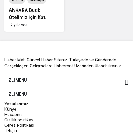
Ankara
Çankaya
ANKARA Butik
Otelimiz İçin Kat
Görevlisi TEMİZLİK
2 yıl önce
Personeli
Haber Mat. Güncel Haber Siteniz. Türkiye’de ve Gündemde
Gerçekleşen Gelişmelere Habermat Üzerinden Ulaşabilirsiniz.
HIZLI MENÜ
HIZLI MENÜ
Yazarlarımız
Künye
Hesabım
Gizlilik politikası
Çerez Politikası
İletişim