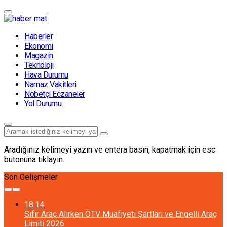
Haberler
Ekonomi
Magazin
Teknoloji
Hava Durumu
Namaz Vakitleri
Nöbetçi Eczaneler
Yol Durumu
Aradığınız kelimeyi yazın ve entera basın, kapatmak için esc
butonuna tıklayın.
Son Gelişmeler
18:14
Sıfır Araç Alırken ÖTV Muafiyeti Şartları ve Engelli Araç
Limiti 2026