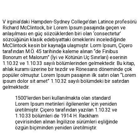
V
irginia’daki Hampden-Sydney College’dan Latince profesörü
Richard McClintock, bir Lorem Ipsum pasajında geçen ve
anlaşılması en güç sözcüklerden biri olan ‘consectetur’
sözcüğünün klasik edebiyattaki örneklerini incelediğinde
McClintock
kesin bir kaynağa ulaşmıştır. Lorm Ipsum, Çiçero
tarafından M.Ö. 45 tarihinde kaleme alınan “de Finibus
Bonorum et Malorum” (İyi ve Kötünün Uç Sınırları) eserinin
1.10.32 ve 1.10.33 sayılı bölümlerinden gelmektedir. Bu kitap,
ahlak kuramı üzerine bir tezdir ve Rönesans döneminde çok
popüler olmuştur. Lorem Ipsum pasajının ilk satırı olan “Lorem
ipsum dolor sit amet” 1.10.32 sayılı bölümdeki bir satırdan
gelmektedir.
1500’lerden beri kullanılmakta olan standard
Lorem Ipsum metinleri ilgilenenler için yeniden
üretilmiştir. Çiçero tarafından yazılan 1.10.32 ve
1.10.33 bölümleri de 1914 H. Rackham
çevirisinden alınan İngilizce sürümleri eşliğinde
özgün biçiminden yeniden üretilmiştir.