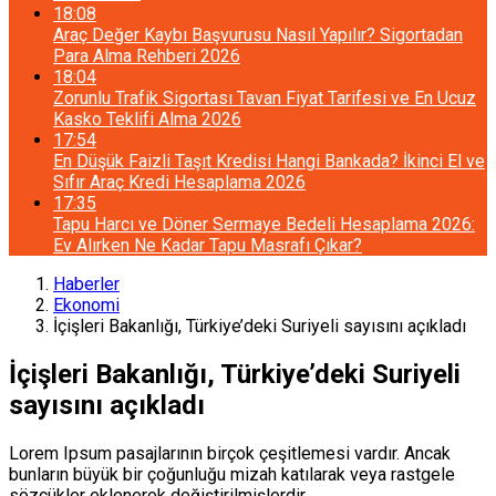
18:08
Araç Değer Kaybı Başvurusu Nasıl Yapılır? Sigortadan
Para Alma Rehberi 2026
18:04
Zorunlu Trafik Sigortası Tavan Fiyat Tarifesi ve En Ucuz
Kasko Teklifi Alma 2026
17:54
En Düşük Faizli Taşıt Kredisi Hangi Bankada? İkinci El ve
Sıfır Araç Kredi Hesaplama 2026
17:35
Tapu Harcı ve Döner Sermaye Bedeli Hesaplama 2026:
Ev Alırken Ne Kadar Tapu Masrafı Çıkar?
Haberler
Ekonomi
İçişleri Bakanlığı, Türkiye’deki Suriyeli sayısını açıkladı
İçişleri Bakanlığı, Türkiye’deki Suriyeli
sayısını açıkladı
Lorem Ipsum pasajlarının birçok çeşitlemesi vardır. Ancak
bunların büyük bir çoğunluğu mizah katılarak veya rastgele
sözcükler eklenerek değiştirilmişlerdir.