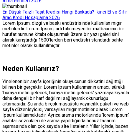
Alma Rehberi 2026
En Düşük Faizli Taşıt Kredisi Hangi Bankada? İkinci El ve Sıfır
Araç Kredi Hesaplama 2026
Lorem Ipsum, dizgi ve baskı endüstrisinde kullanılan mıgır
metinlerdir. Lorem Ipsum, adı bilinmeyen bir matbaacının bir
hurufat numune kitabı oluşturmak üzere bir yazı galerisini
alarak karıştırdığı 1500’lerden beri endüstri standardı sahte
metinler olarak kullanılmıştır.
Neden Kullanırız?
Yinelenen bir sayfa içeriğinin okuyucunun dikkatini dağıttığı
bilinen bir gerçektir. Lorem Ipsum kullanmanın amacı, sürekli
‘buraya metin gelecek, buraya metin gelecek’ yazmaya kıyasla
daha dengeli bir harf dağılımı sağlayarak okunurluğu
artırmasıdır. Şu anda birçok masaüstü yayıncılık paketi ve web
sayfa düzenleyicisi, varsayılan mıgır metinler olarak Lorem
Ipsum kullanmaktadır. Ayrıca arama motorlarında ‘lorem ipsum’
anahtar sözcükleri ile arama yapıldığında henüz tasarım
aşamasında olan çok sayıda site listelenir. Yıllar içinde, bazen
kazara, bazen bilinçli olarak (örneğin mizah katılarak), çeşitli