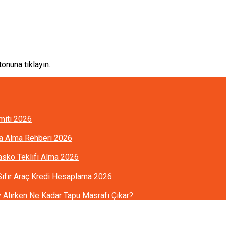
onuna tıklayın.
imiti 2026
ra Alma Rehberi 2026
Kasko Teklifi Alma 2026
 Sıfır Araç Kredi Hesaplama 2026
Alırken Ne Kadar Tapu Masrafı Çıkar?