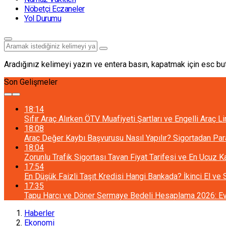
Nöbetçi Eczaneler
Yol Durumu
Aradığınız kelimeyi yazın ve entera basın, kapatmak için esc but
Son Gelişmeler
18:14
Sıfır Araç Alırken ÖTV Muafiyeti Şartları ve Engelli Araç L
18:08
Araç Değer Kaybı Başvurusu Nasıl Yapılır? Sigortadan Pa
18:04
Zorunlu Trafik Sigortası Tavan Fiyat Tarifesi ve En Ucuz 
17:54
En Düşük Faizli Taşıt Kredisi Hangi Bankada? İkinci El ve
17:35
Tapu Harcı ve Döner Sermaye Bedeli Hesaplama 2026: Ev 
Haberler
Ekonomi