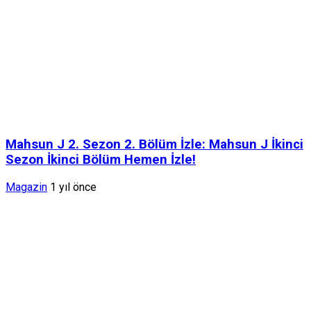
Mahsun J 2. Sezon 2. Bölüm İzle: Mahsun J İkinci
Sezon İkinci Bölüm Hemen İzle!
Magazin
1 yıl önce