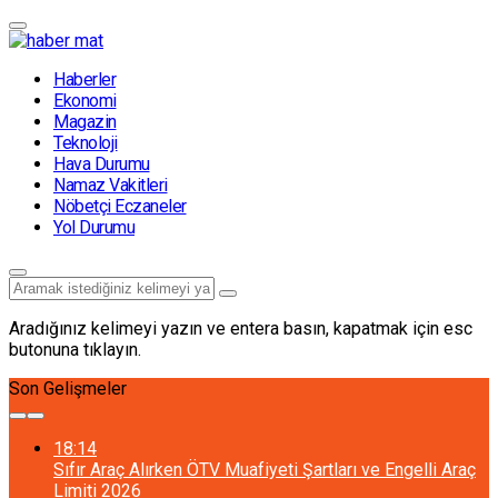
Haberler
Ekonomi
Magazin
Teknoloji
Hava Durumu
Namaz Vakitleri
Nöbetçi Eczaneler
Yol Durumu
Aradığınız kelimeyi yazın ve entera basın, kapatmak için esc
butonuna tıklayın.
Son Gelişmeler
18:14
Sıfır Araç Alırken ÖTV Muafiyeti Şartları ve Engelli Araç
Limiti 2026