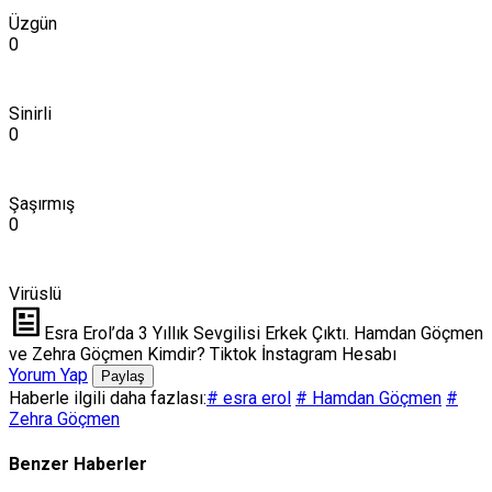
Üzgün
0
Sinirli
0
Şaşırmış
0
Virüslü
Esra Erol’da 3 Yıllık Sevgilisi Erkek Çıktı. Hamdan Göçmen
ve Zehra Göçmen Kimdir? Tiktok İnstagram Hesabı
Yorum Yap
Paylaş
Haberle ilgili daha fazlası:
# esra erol
# Hamdan Göçmen
#
Zehra Göçmen
Benzer Haberler