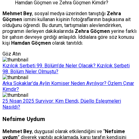
Hamdan Göçmen ve Zehra Göçmen Kimdir?
Mehmet Bey
, sosyal medya üzerinden tanıştığı
Zehra
Göçmen
ismini kullanan kişinin fotoğraflarının başkasına ait
olduğunu öğrendi. Bu durum, tartışmaları alevlendirirken,
programın ilerleyen dakikalarında
Zehra Göçmen
yerine farklı
bir şahsın devreye girdiği anlaşıldı. İddialara göre söz konusu
kişi
Hamdan Göçmen
olarak tanıtıldı.
Göz Atın
Kızılcık Şerbeti 99. Bölüm’de Neler Olacak? Kızılcık Şerbeti
98. Bölüm Neler Olmuştu?
Arka Sokaklar’da Aylin Komiser Neden Ayrılıyor? Özlem Çınar
Kimdir?
25 Nisan 2025 Survivor: Kim Elendi, Düello Eşleşmeleri
Nasıldı?
Nefsime Uydum
Mehmet Bey
, duygusal olarak etkilendiğini ve “
Nefsime
uydum
” diyerek yaptığı açıklamada, karşı tarafın kendisini