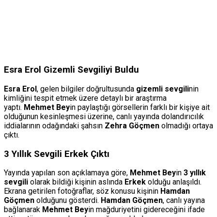
Esra Erol Gizemli Sevgiliyi Buldu
Esra Erol
, gelen bilgiler doğrultusunda
gizemli sevgili
nin
kimliğini tespit etmek üzere detaylı bir araştırma
yaptı.
Mehmet Bey
in paylaştığı görsellerin farklı bir kişiye ait
olduğunun kesinleşmesi üzerine, canlı yayında dolandırıcılık
iddialarının odağındaki şahsın
Zehra Göçmen
olmadığı ortaya
çıktı.
3 Yıllık Sevgili Erkek Çıktı
Yayında yapılan son açıklamaya göre,
Mehmet Bey
in
3 yıllık
sevgili
olarak bildiği kişinin aslında
Erkek
olduğu anlaşıldı.
Ekrana getirilen fotoğraflar, söz konusu kişinin
Hamdan
Göçmen
olduğunu gösterdi.
Hamdan Göçmen
, canlı yayına
bağlanarak
Mehmet Bey
in mağduriyetini gidereceğini ifade