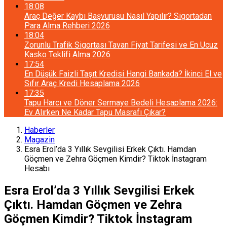
18:08
Araç Değer Kaybı Başvurusu Nasıl Yapılır? Sigortadan
Para Alma Rehberi 2026
18:04
Zorunlu Trafik Sigortası Tavan Fiyat Tarifesi ve En Ucuz
Kasko Teklifi Alma 2026
17:54
En Düşük Faizli Taşıt Kredisi Hangi Bankada? İkinci El ve
Sıfır Araç Kredi Hesaplama 2026
17:35
Tapu Harcı ve Döner Sermaye Bedeli Hesaplama 2026:
Ev Alırken Ne Kadar Tapu Masrafı Çıkar?
Haberler
Magazin
Esra Erol’da 3 Yıllık Sevgilisi Erkek Çıktı. Hamdan
Göçmen ve Zehra Göçmen Kimdir? Tiktok İnstagram
Hesabı
Esra Erol’da 3 Yıllık Sevgilisi Erkek
Çıktı. Hamdan Göçmen ve Zehra
Göçmen Kimdir? Tiktok İnstagram