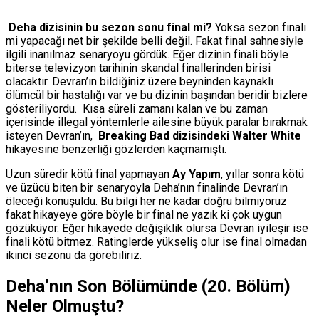
Deha dizisinin bu sezon sonu final mi?
Yoksa sezon finali
mi yapacağı net bir şekilde belli değil.
Fakat final sahnesiyle
ilgili inanılmaz senaryoyu gördük.
Eğer dizinin finali böyle
biterse televizyon tarihinin skandal finallerinden birisi
olacaktır.
Devran’ın bildiğiniz üzere beyninden kaynaklı
ölümcül bir hastalığı var ve bu dizinin başından beridir bizlere
gösteriliyordu.
Kısa süreli zamanı kalan ve bu zaman
içerisinde illegal yöntemlerle ailesine büyük paralar bırakmak
isteyen Devran’ın,
Breaking Bad dizisindeki Walter White
hikayesine benzerliği gözlerden kaçmamıştı.
Uzun süredir kötü final yapmayan
Ay Yapım
,
y
ıllar sonra kötü
ve üzücü biten bir senaryoyla Deha’nın finalinde Devran’ın
öleceği konuşuldu.
Bu bilgi her ne kadar doğru bilmiyoruz
fakat hikayeye göre böyle bir final ne yazık ki çok uygun
gözüküyor. E
ğer hikayede değişiklik olursa Devran iyileşir ise
finali kötü bitmez.
Ratinglerde yükseliş olur ise final olmadan
ikinci sezonu da görebiliriz.
Deha’nın Son Bölümünde (20. Bölüm)
Neler Olmuştu?