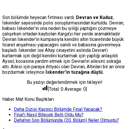
Son bölümde heyecan fırtınası vardı.
Devran ve Kuduz
,
İskender sayesinde polis soruşturmasından kurtuldu. Devran,
babası İskender’in ona neden bu iyiliği yaptığını çözmeye
çalışırken ortadan kaybolan Karga’yı her yerde aramakktadır.
Devran İskender’in kumpasıyla kendini altın ticaretinde büyük
ticaret anşalması yapacağını sandı ve babasına güvenmeya
başladı. İskender ise Altay cinayetini aslında Devran’ı
kurtarmak için değil kendini kurtarmak için yaptığı anlaşıldı.
Aysel, kocasına yardım etmek için Devran’ın ailesini sokağa
attı. Ailesi için paraya ihtiyacı olan Devran, Altınları bir an önce
bozdurmak isteyince
İskender’in tuzağına düştü.
Bu yazıyı değerlendirmek için tıklayın!
[Total:
0
Average:
0
]
Haber Mat Konu Başlıkları
Deha Dizisi Kaçıncı Bölümde Final Yapacak?
Final’i Nasıl Bitecek Belli Oldu Mu?
Deha’nın Son Bölümünde (20. Bölüm) Neler Olmuştu?