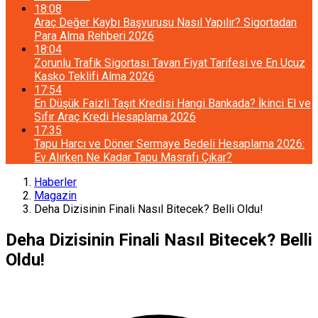
18:08
Araç Değer Kaybı Başvurusu Nasıl Yapılır? Sigortadan
Para Alma Rehberi 2026
18:04
Zorunlu Trafik Sigortası Tavan Fiyat Tarifesi ve En Ucuz
Kasko Teklifi Alma 2026
17:54
En Düşük Faizli Taşıt Kredisi Hangi Bankada? İkinci El ve
Sıfır Araç Kredi Hesaplama 2026
17:35
Tapu Harcı ve Döner Sermaye Bedeli Hesaplama 2026:
Ev Alırken Ne Kadar Tapu Masrafı Çıkar?
Haberler
Magazin
Deha Dizisinin Finali Nasıl Bitecek? Belli Oldu!
Deha Dizisinin Finali Nasıl Bitecek? Belli
Oldu!