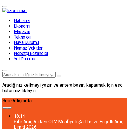
Haberler
Ekonomi
Magazin
Teknoloji
Hava Durumu
Namaz Vakitleri
Nöbetçi Eczaneler
Yol Durumu
Aradığınız kelimeyi yazın ve entera basın, kapatmak için esc
butonuna tıklayın.
Son Gelişmeler
18:14
Sıfır Araç Alırken ÖTV Muafiyeti Şartları ve Engelli Araç
Limiti 2026