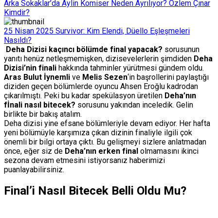
Arka Sokaklar’da Aylin Komiser Neden Ayrılıyor? Özlem Çınar
Kimdir?
25 Nisan 2025 Survivor: Kim Elendi, Düello Eşleşmeleri
Nasıldı?
Deha Dizisi kaçıncı bölümde final yapacak?
sorusunun
yanıtı henüz netleşmemişken, dizisevelerlerin şimdiden
Deha
Dizisi’nin finali
hakkında tahminler yürütmesi gündem oldu.
Aras Bulut İynemli
ve
Melis Sezen
‘in başrollerini paylaştığı
diziden geçen bölümlerde oyuncu Ahsen Eroğlu kadrodan
çıkarılmıştı. Peki bu kadar spekülasyon üretilen
Deha’nın
fİnali nasıl bitecek?
sorusunu yakından inceledik. Gelin
birlikte bir bakış atalım.
Deha dizisi yine efsane bölümleriyle devam ediyor.
Her hafta
yeni bölümüyle karşımıza çıkan dizinin finaliyle ilgili çok
önemli bir bilgi ortaya çıktı.
Bu gelişmeyi sizlere anlatmadan
önce,
eğer siz de
Deha’nın erken final
olmamasını ikinci
sezona devam etmesini istiyorsanız haberimizi
puanlayabilirsiniz.
Final’i Nasıl Bitecek Belli Oldu Mu?