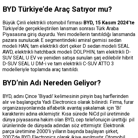
BYD Türkiye’de Araç Satıyor mu?
Büyük Çinli elektrikli otomobil firması
BYD, 15 Kasım 2024’te
Türkiye’de gerçekleştirilen lansman sonrası Türk Araba
Piyasasına giriş duyurdu. Yeni modellerin tanıtıldığı lansmanda
pazara sunulucak E segmentindeki amiral gemisi sedan
modeli HAN, tam elektrikli dört çeker D sedan modeli SEAL
AWD, elektrikli hatchback modeli DOLPHIN, tam elektrikli D-
SUV SEAL U EV ve yeniden satışa sunulan şarj edilebilir hibrit
D-SUV SEAL U DM-i ve tam elektrikli C-SUV ATTO 3
modelleriyle toplamda araç tanıtıldı.
BYD’nin Adı Nereden Geliyor?
BYD, adını Çince ‘Biyadi’ kelimesinin pinyin baş harflerinden
alır ve başlangıçta Yadi Electronics olarak bilinirdi. Firma, furar
organizasyonlarında alfabetik avantaj yakalamak için ‘Bi’
karakterini adına eklemiştir. Kısa sürede NiCd pil üretiminde
dünya piyasasına hakim olan BYD, cep telefonuiçin ürettiği pil
ürünlerinde de dünyada adından söz ettirmiştir. Elektronik
parça üretimine 2000’li yılların başında başlayan şirket,
2007’de BYD Electronics olarak ikiye ayrılmıştır. Otomobil