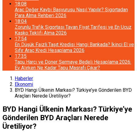
18:08
Araç Değer Kaybı Başvurusu Nasıl Yapılır? Sigortadan
Para Alma Rehberi 2026
18:04
Zorunlu Trafik Sigortası Tavan Fiyat Tarifesi ve En Ucuz
Kasko Teklifi Alma 2026
17:54
En Düşük Faizli Taşıt Kredisi Hangi Bankada? İkinci El ve
Sıfır Araç Kredi Hesaplama 2026
17:35
Tapu Harcı ve Döner Sermaye Bedeli Hesaplama 2026:
Ev Alırken Ne Kadar Tapu Masrafı Çıkar?
Haberler
Ekonomi
BYD Hangi Ülkenin Markası? Türkiye’ye Gönderilen BYD
Araçları Nerede Üretiliyor?
BYD Hangi Ülkenin Markası? Türkiye’ye
Gönderilen BYD Araçları Nerede
Üretiliyor?