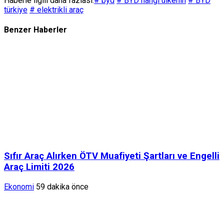
Haberle ilgili daha fazlası:
# byd
# BYD hangi ülkenin
# BYD
türkiye
# elektrikli araç
Benzer Haberler
Sıfır Araç Alırken ÖTV Muafiyeti Şartları ve Engelli
Araç Limiti 2026
Ekonomi
59 dakika önce