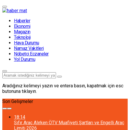
Haberler
Ekonomi
Magazin
Teknoloji
Hava Durumu
Namaz Vakitleri
Nöbetçi Eczaneler
Yol Durumu
Aradığınız kelimeyi yazın ve entera basın, kapatmak için esc
butonuna tıklayın.
Son Gelişmeler
18:14
Sıfır Araç Alırken ÖTV Muafiyeti Şartları ve Engelli Araç
Limiti 2026