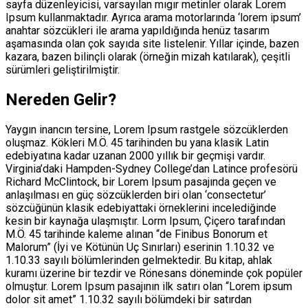
sayfa düzenleyicisi, varsayılan mıgır metinler olarak Lorem
Ipsum kullanmaktadır. Ayrıca arama motorlarında ‘lorem ipsum’
anahtar sözcükleri ile arama yapıldığında henüz tasarım
aşamasında olan çok sayıda site listelenir. Yıllar içinde, bazen
kazara, bazen bilinçli olarak (örneğin mizah katılarak), çeşitli
sürümleri geliştirilmiştir.
Nereden Gelir?
Yaygın inancın tersine, Lorem Ipsum rastgele sözcüklerden
oluşmaz. Kökleri M.Ö. 45 tarihinden bu yana klasik Latin
edebiyatına kadar uzanan 2000 yıllık bir geçmişi vardır.
Virginia’daki Hampden-Sydney College’dan Latince profesörü
Richard McClintock, bir Lorem Ipsum pasajında geçen ve
anlaşılması en güç sözcüklerden biri olan ‘consectetur’
sözcüğünün klasik edebiyattaki örneklerini incelediğinde
kesin bir kaynağa ulaşmıştır. Lorm Ipsum, Çiçero tarafından
M.Ö. 45 tarihinde kaleme alınan “de Finibus Bonorum et
Malorum” (İyi ve Kötünün Uç Sınırları) eserinin 1.10.32 ve
1.10.33 sayılı bölümlerinden gelmektedir. Bu kitap, ahlak
kuramı üzerine bir tezdir ve Rönesans döneminde çok popüler
olmuştur. Lorem Ipsum pasajının ilk satırı olan “Lorem ipsum
dolor sit amet” 1.10.32 sayılı bölümdeki bir satırdan