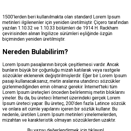
1500’lerden beri kullanılmakta olan standard Lorem Ipsum
metinleri ilgilenenler için yeniden üretilmiştir. Çiçero tarafından
yazılan 1.10.32 ve 1.10.33 bölümleri de 1914 H. Rackham
çevirisinden alınan İngilizce sürümleri eşliğinde özgün
biçiminden yeniden üretilmiştir.
Nereden Bulabilirim?
Lorem Ipsum pasajlarının birçok çeşitlemesi vardır. Ancak
bunların büyük bir çoğunluğu mizah katılarak veya rastgele
sözcükler eklenerek değiştirilmişlerdir. Eğer bir Lorem Ipsum
pasajı kullanacaksanız, metin aralarına utandırıcı sözcükler
gizlenmediğinden emin olmanız gerekir. İnternet’teki tüm
Lorem Ipsum üreteçleri önceden belirlenmiş metin bloklarını
yineler. Bu da, bu üreteci İnternet üzerindeki gerçek Lorem
Ipsum üreteci yapar. Bu üreteç, 200’den fazla Latince sözcük
ve onlara ait cümle yapılarını içeren bir sözlük kullanır. Bu
nedenle, üretilen Lorem Ipsum metinleri yinelemelerden,
mizahtan ve karakteristik olmayan sözcüklerden uzaktır.
Bu yazıyı değerlendirmek için tıklayın!