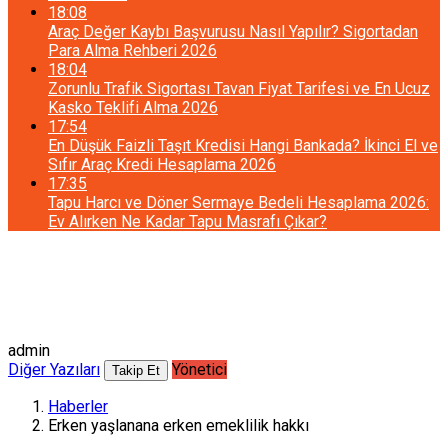
18:08
Araç Değer Kaybı Başvurusu Nasıl Yapılır? Sigortadan
Para Alma Rehberi 2026
18:04
Zorunlu Trafik Sigortası Tavan Fiyat Tarifesi ve En Ucuz
Kasko Teklifi Alma 2026
17:54
En Düşük Faizli Taşıt Kredisi Hangi Bankada? İkinci El ve
Sıfır Araç Kredi Hesaplama 2026
17:35
Tapu Harcı ve Döner Sermaye Bedeli Hesaplama 2026:
Ev Alırken Ne Kadar Tapu Masrafı Çıkar?
admin
Diğer Yazıları
Yönetici
Takip Et
Haberler
Erken yaşlanana erken emeklilik hakkı