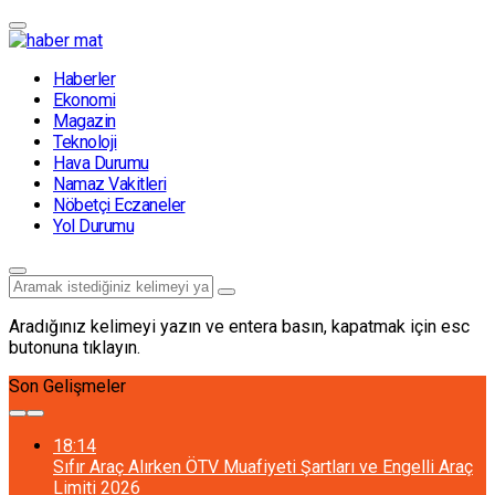
Haberler
Ekonomi
Magazin
Teknoloji
Hava Durumu
Namaz Vakitleri
Nöbetçi Eczaneler
Yol Durumu
Aradığınız kelimeyi yazın ve entera basın, kapatmak için esc
butonuna tıklayın.
Son Gelişmeler
18:14
Sıfır Araç Alırken ÖTV Muafiyeti Şartları ve Engelli Araç
Limiti 2026