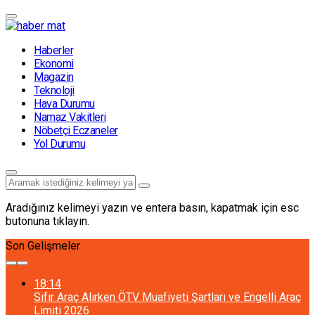
Haberler
Ekonomi
Magazin
Teknoloji
Hava Durumu
Namaz Vakitleri
Nöbetçi Eczaneler
Yol Durumu
Aradığınız kelimeyi yazın ve entera basın, kapatmak için esc
butonuna tıklayın.
Son Gelişmeler
18:14
Sıfır Araç Alırken ÖTV Muafiyeti Şartları ve Engelli Araç
Limiti 2026