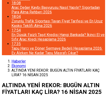
18:08
Araç Değer Kaybı Başvurusu Nasıl Yapılır? Sigortadan
Para Alma Rehberi 2026
18:04
Zorunlu Trafik Sigortası Tavan Fiyat Tarifesi ve En Ucuz
Kasko Teklifi Alma 2026
17:54
En Düşük Faizli Taşıt Kredisi Hangi Bankada? İkinci El ve
Sıfır Araç Kredi Hesaplama 2026
17:35
Tapu Harcı ve Döner Sermaye Bedeli Hesaplama 2026:
Ev Alırken Ne Kadar Tapu Masrafı Çıkar?
Haberler
Ekonomi
ALTINDA YENİ REKOR: BUGÜN ALTIN FİYATLARI KAÇ
LİRA? 16 NİSAN 2025
ALTINDA YENİ REKOR: BUGÜN ALTIN
FİYATLARI KAÇ LİRA? 16 NİSAN 2025