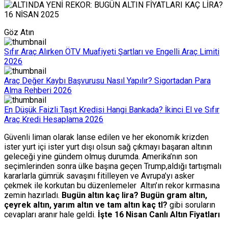
Göz Atın
Sıfır Araç Alırken ÖTV Muafiyeti Şartları ve Engelli Araç Limiti
2026
Araç Değer Kaybı Başvurusu Nasıl Yapılır? Sigortadan Para
Alma Rehberi 2026
En Düşük Faizli Taşıt Kredisi Hangi Bankada? İkinci El ve Sıfır
Araç Kredi Hesaplama 2026
Güvenli liman olarak lanse edilen ve her ekonomik krizden
ister yurt içi ister yurt dışı olsun sağ çıkmayı başaran altının
geleceği yine gündem olmuş durumda. Amerika’nın son
seçimlerinden sonra ülke başına geçen Trump,aldığı tartışmalı
kararlarla gümrük savaşını fitilleyen ve Avrupa’yı asker
çekmek ile korkutan bu düzenlemeler Altın’ın rekor kırmasına
zemin hazırladı.
Bugün altın kaç lira? Bugün gram altın,
çeyrek altın, yarım altın ve tam altın kaç tl?
gibi soruların
cevapları aranır hale geldi.
İşte 16 Nisan Canlı Altın Fiyatları