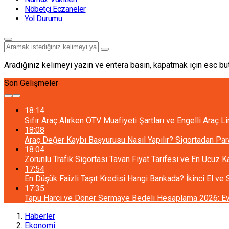
Nöbetçi Eczaneler
Yol Durumu
Aradığınız kelimeyi yazın ve entera basın, kapatmak için esc but
Son Gelişmeler
18:14
Sıfır Araç Alırken ÖTV Muafiyeti Şartları ve Engelli Araç L
18:08
Araç Değer Kaybı Başvurusu Nasıl Yapılır? Sigortadan Pa
18:04
Zorunlu Trafik Sigortası Tavan Fiyat Tarifesi ve En Ucuz 
17:54
En Düşük Faizli Taşıt Kredisi Hangi Bankada? İkinci El ve
17:35
Tapu Harcı ve Döner Sermaye Bedeli Hesaplama 2026: Ev 
Haberler
Ekonomi