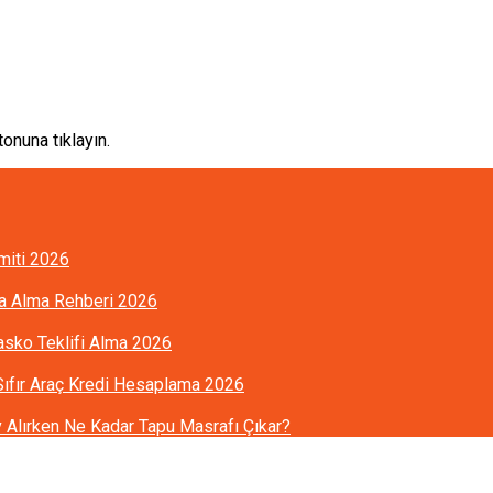
onuna tıklayın.
imiti 2026
ra Alma Rehberi 2026
Kasko Teklifi Alma 2026
 Sıfır Araç Kredi Hesaplama 2026
Alırken Ne Kadar Tapu Masrafı Çıkar?