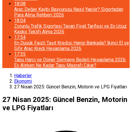
18:08
Araç Değer Kaybı Başvurusu Nasıl Yapılır? Sigortadan
Para Alma Rehberi 2026
18:04
Zorunlu Trafik Sigortası Tavan Fiyat Tarifesi ve En Ucuz
Kasko Teklifi Alma 2026
17:54
En Düşük Faizli Taşıt Kredisi Hangi Bankada? İkinci El ve
Sıfır Araç Kredi Hesaplama 2026
17:35
Tapu Harcı ve Döner Sermaye Bedeli Hesaplama 2026:
Ev Alırken Ne Kadar Tapu Masrafı Çıkar?
Haberler
Ekonomi
27 Nisan 2025: Güncel Benzin, Motorin ve LPG Fiyatları
27 Nisan 2025: Güncel Benzin, Motorin
ve LPG Fiyatları