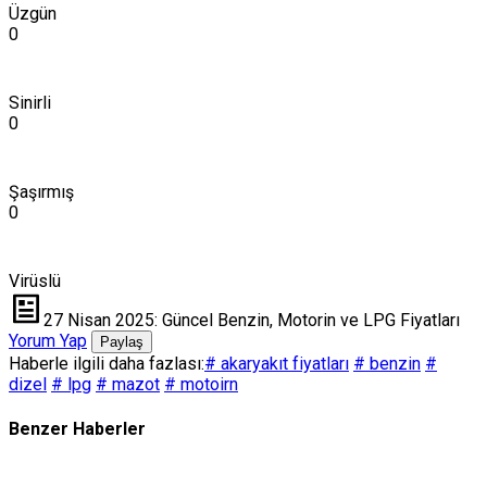
Üzgün
0
Sinirli
0
Şaşırmış
0
Virüslü
27 Nisan 2025: Güncel Benzin, Motorin ve LPG Fiyatları
Yorum Yap
Paylaş
Haberle ilgili daha fazlası:
# akaryakıt fiyatları
# benzin
#
dizel
# lpg
# mazot
# motoirn
Benzer Haberler