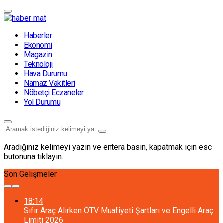
Haberler
Ekonomi
Magazin
Teknoloji
Hava Durumu
Namaz Vakitleri
Nöbetçi Eczaneler
Yol Durumu
Aradığınız kelimeyi yazın ve entera basın, kapatmak için esc
butonuna tıklayın.
Son Gelişmeler
18:14
Sıfır Araç Alırken ÖTV Muafiyeti Şartları ve Engelli Araç
Limiti 2026