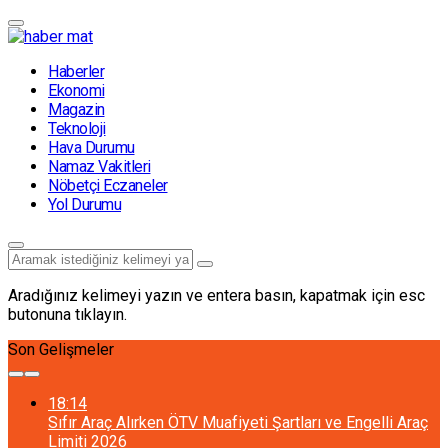
Haberler
Ekonomi
Magazin
Teknoloji
Hava Durumu
Namaz Vakitleri
Nöbetçi Eczaneler
Yol Durumu
Aradığınız kelimeyi yazın ve entera basın, kapatmak için esc
butonuna tıklayın.
Son Gelişmeler
18:14
Sıfır Araç Alırken ÖTV Muafiyeti Şartları ve Engelli Araç
Limiti 2026