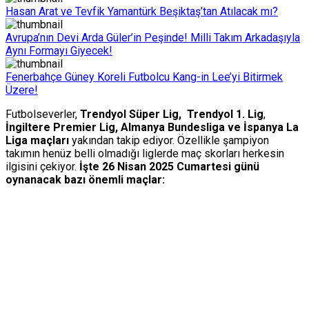
Hasan Arat ve Tevfik Yamantürk Beşiktaş’tan Atılacak mı?
Avrupa’nın Devi Arda Güler’in Peşinde! Milli Takım Arkadaşıyla
Aynı Formayı Giyecek!
Fenerbahçe Güney Koreli Futbolcu Kang-in Lee’yi Bitirmek
Üzere!
Futbolseverler,
Trendyol Süper Lig, Trendyol 1. Lig
,
İngiltere Premier Lig, Almanya Bundesliga ve İspanya La
Liga maçları
yakından takip ediyor. Özellikle şampiyon
takımın henüz belli olmadığı liglerde maç skorları herkesin
ilgisini çekiyor.
İşte 26 Nisan 2025 Cumartesi günü
oynanacak bazı önemli maçlar: