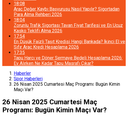
18:08
Araç Değer Kaybı Başvurusu Nasıl Yapılır? Sigortadan
Para Alma Rehberi 2026
18:04
Zorunlu Trafik Sigortası Tavan Fiyat Tarifesi ve En Ucuz
Kasko Teklifi Alma 2026
17:54
En Düşük Faizli Taşıt Kredisi Hangi Bankada? İkinci El ve
Sıfır Araç Kredi Hesaplama 2026
17:35
Tapu Harcı ve Döner Sermaye Bedeli Hesaplama 2026:
Ev Alırken Ne Kadar Tapu Masrafı Çıkar?
Haberler
Spor Haberleri
26 Nisan 2025 Cumartesi Maç Programı: Bugün Kimin
Maçı Var?
26 Nisan 2025 Cumartesi Maç
Programı: Bugün Kimin Maçı Var?