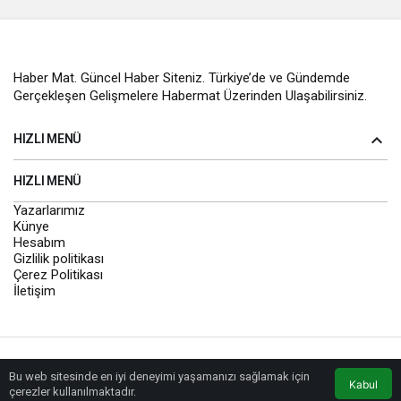
Haber Mat. Güncel Haber Siteniz. Türkiye’de ve Gündemde
Gerçekleşen Gelişmelere Habermat Üzerinden Ulaşabilirsiniz.
HIZLI MENÜ
HIZLI MENÜ
Yazarlarımız
Künye
Hesabım
Gizlilik politikası
Çerez Politikası
İletişim
© Telif Hakkı 2026, Tüm Hakları Saklıdır
Yazarlarımız
Künye
Hesabım
Gizlilik politikası
Bu web sitesinde en iyi deneyimi yaşamanızı sağlamak için
Anasayfa
Akış
Eczaneler
Trafik
Kabul
çerezler kullanılmaktadır.