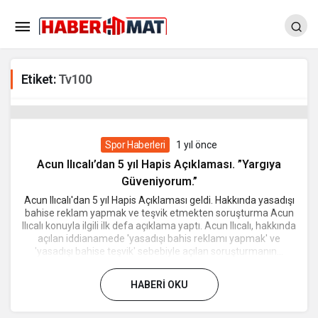
Etiket:
Tv100
Spor Haberleri
1 yıl önce
Acun Ilıcalı’dan 5 yıl Hapis Açıklaması. ”Yargıya
Güveniyorum.”
Acun Ilıcalı'dan 5 yıl Hapis Açıklaması geldi. Hakkında yasadışı
bahise reklam yapmak ve teşvik etmekten soruşturma Acun
Ilıcalı konuyla ilgili ilk defa açıklama yaptı. Acun Ilıcalı, hakkında
açılan iddianamede 'yasadışı bahis reklamı yapmak' ve
'yasadışı bahise teşvik' sebebiyle açılan soruşturmanın...
HABERI OKU