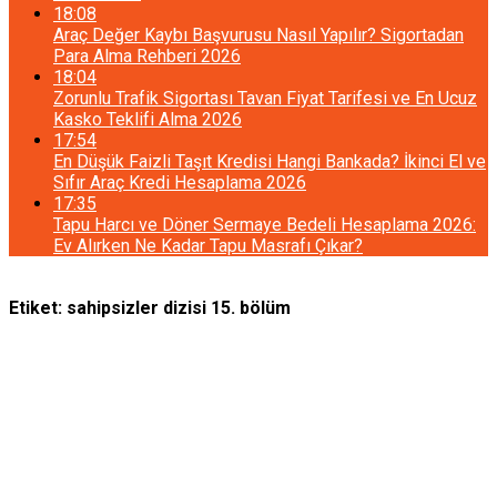
18:08
Araç Değer Kaybı Başvurusu Nasıl Yapılır? Sigortadan
Para Alma Rehberi 2026
18:04
Zorunlu Trafik Sigortası Tavan Fiyat Tarifesi ve En Ucuz
Kasko Teklifi Alma 2026
17:54
En Düşük Faizli Taşıt Kredisi Hangi Bankada? İkinci El ve
Sıfır Araç Kredi Hesaplama 2026
17:35
Tapu Harcı ve Döner Sermaye Bedeli Hesaplama 2026:
Ev Alırken Ne Kadar Tapu Masrafı Çıkar?
Etiket:
sahipsizler dizisi 15. bölüm