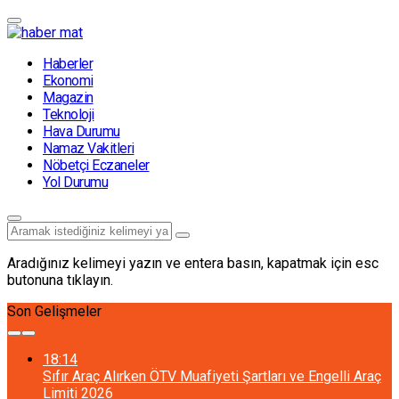
Haberler
Ekonomi
Magazin
Teknoloji
Hava Durumu
Namaz Vakitleri
Nöbetçi Eczaneler
Yol Durumu
Aradığınız kelimeyi yazın ve entera basın, kapatmak için esc
butonuna tıklayın.
Son Gelişmeler
18:14
Sıfır Araç Alırken ÖTV Muafiyeti Şartları ve Engelli Araç
Limiti 2026