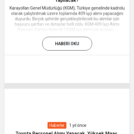
Yapılacak?
Karayolları Genel Müdürlüğü (KGM), Türkiye genelinde kadrolu
olarak çalıştırılmak üzere toplamda 409 işçi alımı yapacağını
duyurdu. Birçok şehirde gerçekleştirilecek bu alımlar için
başvuru şartları ve detaylar belli oldu. KGM 409 İşçi Alımı
Başvuru Şartları Nelerdir? KGM işçi alımı için aranan...
HABERI OKU
Haberler
1 yıl önce
Toyota Personel Alımı Yapacak. Yüksek Maaş.