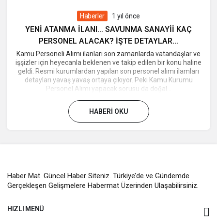
Haberler
1 yıl önce
YENİ ATANMA İLANI… SAVUNMA SANAYİİ KAÇ
PERSONEL ALACAK? İŞTE DETAYLAR…
Kamu Personeli Alımı ilanları son zamanlarda vatandaşlar ve
işşizler için heyecanla beklenen ve takip edilen bir konu haline
geldi. Resmi kurumlardan yapılan son personel alımı ilamları
detayları yavaş yavaş ortaya çıkıyor. Peki Kamu Kurumu
Personel Alımı yapacak sorusu da doğal...
HABERI OKU
Haber Mat. Güncel Haber Siteniz. Türkiye’de ve Gündemde
Gerçekleşen Gelişmelere Habermat Üzerinden Ulaşabilirsiniz.
HIZLI MENÜ