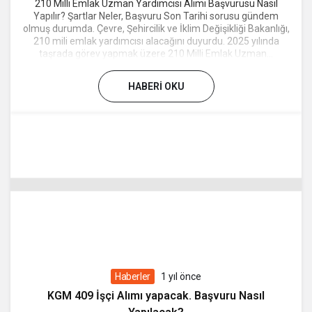
210 Milli Emlak Uzman Yardımcısı Alımı Başvurusu Nasıl
Yapılır? Şartlar Neler, Başvuru Son Tarihi sorusu gündem
olmuş durumda. Çevre, Şehircilik ve İklim Değişikliği Bakanlığı,
210 mili emlak yardımcısı alacağını duyurdu. 2025 yılında
taşrada görev yapmak üzere 210 Milli Emlak Uzman...
HABERI OKU
Haberler
1 yıl önce
KGM 409 İşçi Alımı yapacak. Başvuru Nasıl