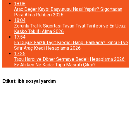
18:08
Araç Değer Kaybı Başvurusu Nasıl Yapılır? Sigortadan
Para Alma Rehberi 2026
18:04
Zorunlu Trafik Sigortası Tavan Fiyat Tarifesi ve En Ucuz
Kasko Teklifi Alma 2026
17:54
En Düşük Faizli Taşıt Kredisi Hangi Bankada? İkinci El ve
Sıfır Araç Kredi Hesaplama 2026
17:35
Tapu Harcı ve Döner Sermaye Bedeli Hesaplama 2026:
Ev Alırken Ne Kadar Tapu Masrafı Çıkar?
Etiket:
İbb sosyal yardım