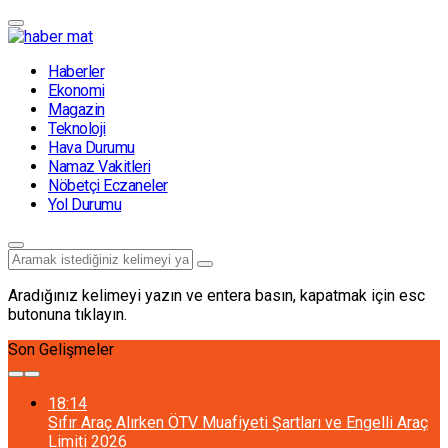
Haberler
Ekonomi
Magazin
Teknoloji
Hava Durumu
Namaz Vakitleri
Nöbetçi Eczaneler
Yol Durumu
Aradığınız kelimeyi yazın ve entera basın, kapatmak için esc
butonuna tıklayın.
Son Gelişmeler
18:14
Sıfır Araç Alırken ÖTV Muafiyeti Şartları ve Engelli Araç
Limiti 2026