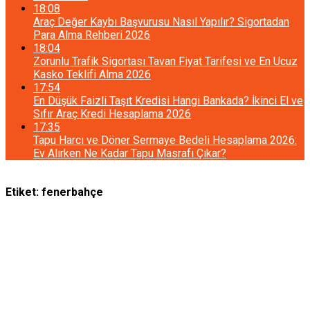
18:08
Araç Değer Kaybı Başvurusu Nasıl Yapılır? Sigortadan
Para Alma Rehberi 2026
18:04
Zorunlu Trafik Sigortası Tavan Fiyat Tarifesi ve En Ucuz
Kasko Teklifi Alma 2026
17:54
En Düşük Faizli Taşıt Kredisi Hangi Bankada? İkinci El ve
Sıfır Araç Kredi Hesaplama 2026
17:35
Tapu Harcı ve Döner Sermaye Bedeli Hesaplama 2026:
Ev Alırken Ne Kadar Tapu Masrafı Çıkar?
Etiket:
fenerbahçe