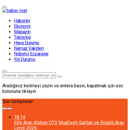
Haberler
Ekonomi
Magazin
Teknoloji
Hava Durumu
Namaz Vakitleri
Nöbetçi Eczaneler
Yol Durumu
Aradığınız kelimeyi yazın ve entera basın, kapatmak için esc
butonuna tıklayın.
Son Gelişmeler
18:14
Sıfır Araç Alırken ÖTV Muafiyeti Şartları ve Engelli Araç
Limiti 2026