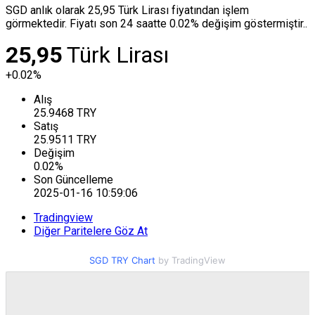
SGD anlık olarak 25,95 Türk Lirası fiyatından işlem
görmektedir. Fiyatı son 24 saatte 0.02% değişim göstermiştir..
25,95
Türk Lirası
+0.02%
Alış
25.9468
TRY
Satış
25.9511
TRY
Değişim
0.02
%
Son Güncelleme
2025-01-16 10:59:06
Tradingview
Diğer Paritelere Göz At
SGD TRY Chart
by TradingView