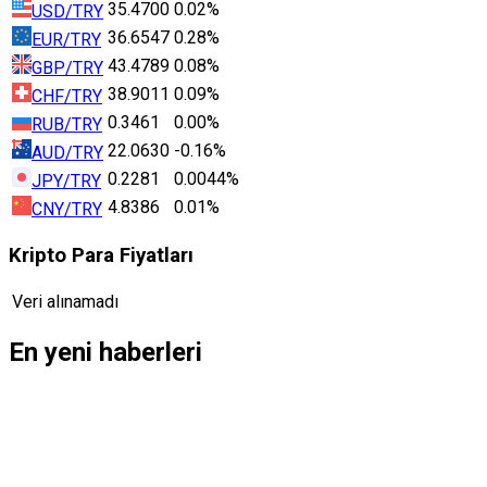
35.4700
0.02%
USD/TRY
36.6547
0.28%
EUR/TRY
43.4789
0.08%
GBP/TRY
38.9011
0.09%
CHF/TRY
0.3461
0.00%
RUB/TRY
22.0630
-0.16%
AUD/TRY
0.2281
0.0044%
JPY/TRY
4.8386
0.01%
CNY/TRY
Kripto Para Fiyatları
Veri alınamadı
En yeni haberleri