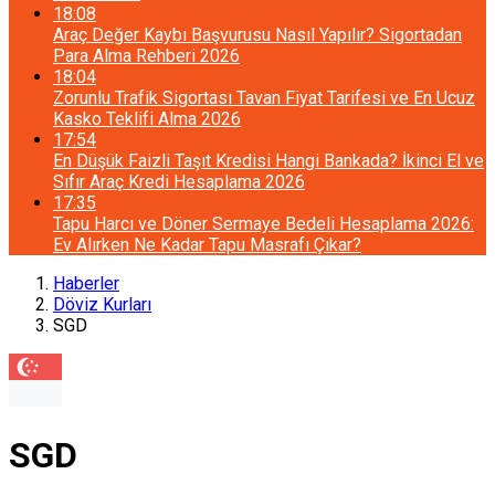
18:08
Araç Değer Kaybı Başvurusu Nasıl Yapılır? Sigortadan
Para Alma Rehberi 2026
18:04
Zorunlu Trafik Sigortası Tavan Fiyat Tarifesi ve En Ucuz
Kasko Teklifi Alma 2026
17:54
En Düşük Faizli Taşıt Kredisi Hangi Bankada? İkinci El ve
Sıfır Araç Kredi Hesaplama 2026
17:35
Tapu Harcı ve Döner Sermaye Bedeli Hesaplama 2026:
Ev Alırken Ne Kadar Tapu Masrafı Çıkar?
Haberler
Döviz Kurları
SGD
SGD