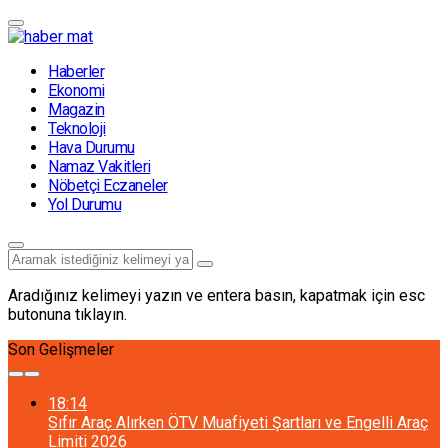
Haberler
Ekonomi
Magazin
Teknoloji
Hava Durumu
Namaz Vakitleri
Nöbetçi Eczaneler
Yol Durumu
Aradığınız kelimeyi yazın ve entera basın, kapatmak için esc
butonuna tıklayın.
Son Gelişmeler
18:14
Sıfır Araç Alırken ÖTV Muafiyeti Şartları ve Engelli Araç
Limiti 2026