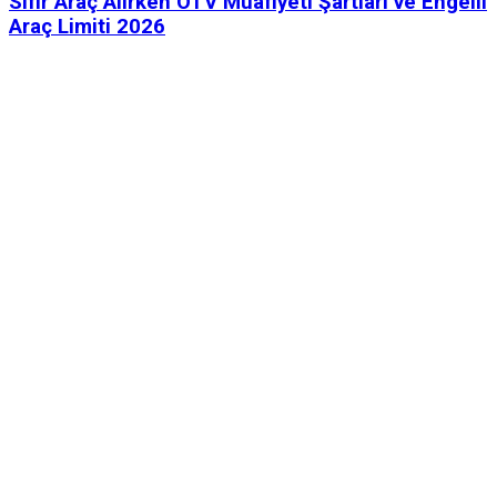
Sıfır Araç Alırken ÖTV Muafiyeti Şartları ve Engelli
Araç Limiti 2026