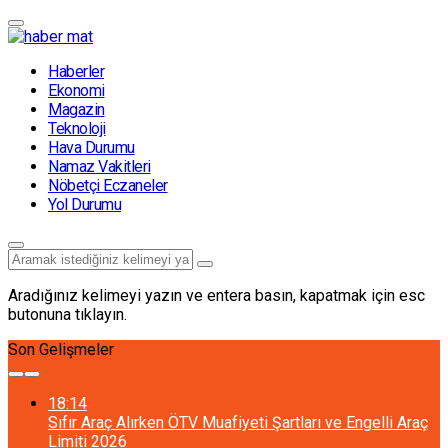
Haberler
Ekonomi
Magazin
Teknoloji
Hava Durumu
Namaz Vakitleri
Nöbetçi Eczaneler
Yol Durumu
Aradığınız kelimeyi yazın ve entera basın, kapatmak için esc
butonuna tıklayın.
Son Gelişmeler
18:14
Sıfır Araç Alırken ÖTV Muafiyeti Şartları ve Engelli Araç
Limiti 2026