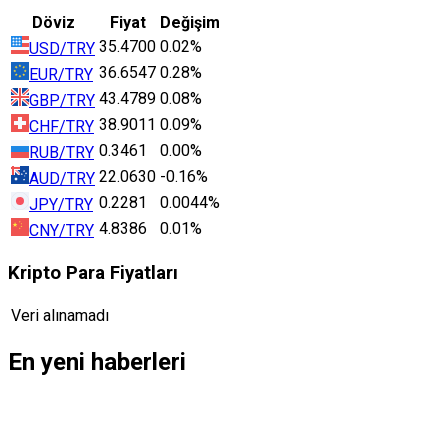
Döviz
Fiyat
Değişim
35.4700
0.02%
USD/TRY
36.6547
0.28%
EUR/TRY
43.4789
0.08%
GBP/TRY
38.9011
0.09%
CHF/TRY
0.3461
0.00%
RUB/TRY
22.0630
-0.16%
AUD/TRY
0.2281
0.0044%
JPY/TRY
4.8386
0.01%
CNY/TRY
Kripto Para Fiyatları
Veri alınamadı
En yeni haberleri