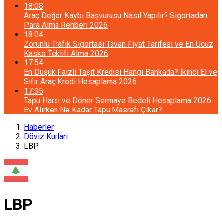
18:08
Araç Değer Kaybı Başvurusu Nasıl Yapılır? Sigortadan
Para Alma Rehberi 2026
18:04
Zorunlu Trafik Sigortası Tavan Fiyat Tarifesi ve En Ucuz
Kasko Teklifi Alma 2026
17:54
En Düşük Faizli Taşıt Kredisi Hangi Bankada? İkinci El ve
Sıfır Araç Kredi Hesaplama 2026
17:35
Tapu Harcı ve Döner Sermaye Bedeli Hesaplama 2026:
Ev Alırken Ne Kadar Tapu Masrafı Çıkar?
Haberler
Döviz Kurları
LBP
LBP