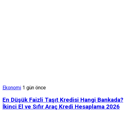
Ekonomi
1 gün önce
En Düşük Faizli Taşıt Kredisi Hangi Bankada?
İkinci El ve Sıfır Araç Kredi Hesaplama 2026